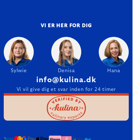
VI ER HER FOR DIG
Sylwie
Denisa
Hana
info@kulina.dk
Vi vil give dig et svar inden for 24 timer