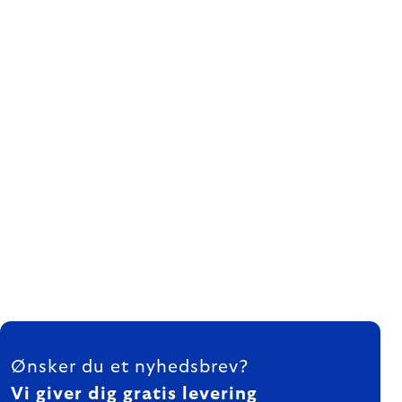
FOOTER
Ønsker du et nyhedsbrev?
Vi giver dig gratis levering