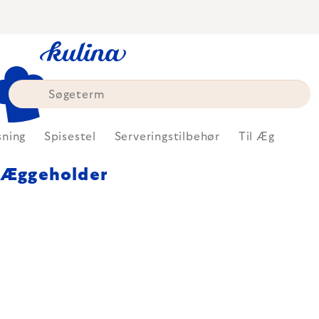
Skip
to
content
sning
Spisestel
Serveringstilbehør
Til Æg
Æggeholder