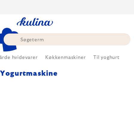
Skip
to
content
årde hvidevarer
Køkkenmaskiner
Til yoghurt
Yogurtmaskine