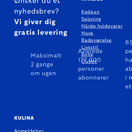
Ønsker du et
nyhedsbrev?
Køkken
Spisning
Vi giver dig
Hårde hvidevarer
gratis levering
Have
Badeværelse
8
Livsstil
Allerede
pe
Bolig
Maksimalt
177 000
ha
Outlet
2 gange
personer
a
om ugen
abonnerer
i 
et
KULINA
Anmeldelser