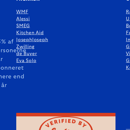
WMF
R
Alessi
U
SMEG
B
Kitchen Aid
F
JosephJoseph
I
5% af
Zwilling
G
rsonerne
de Buyer
V
r
Eva Solo
G
bonneret
K
mere end
 år