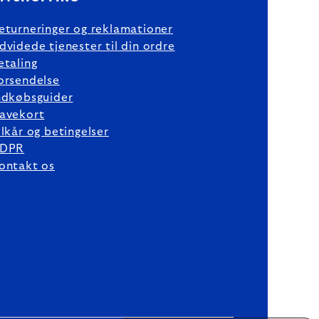
eturneringer og reklamationer
dvidede tjenester til din ordre
etaling
orsendelse
ndkøbsguider
avekort
ilkår og betingelser
DPR
ontakt os