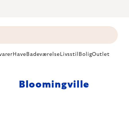
varer
Have
Badeværelse
Livsstil
Bolig
Outlet
Bloomingville
nd i dit hjem -
e og varme,