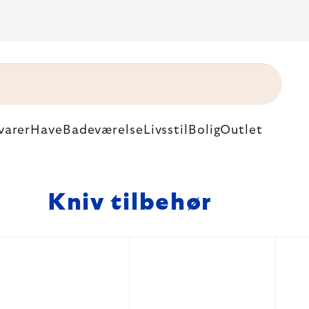
varer
Have
Badeværelse
Livsstil
Bolig
Outlet
Kniv tilbehør