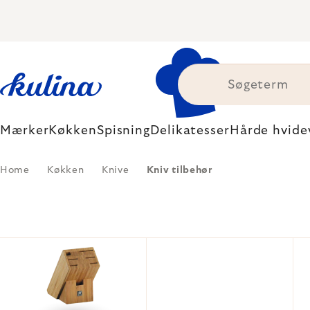
Skip
to
content
Mærker
Køkken
Spisning
Delikatesser
Hårde hvide
Home
Køkken
Knive
Kniv tilbehør