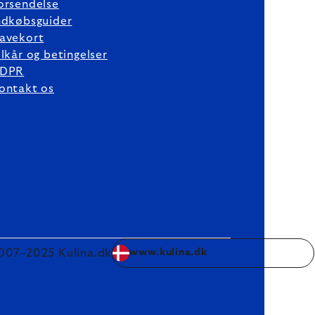
orsendelse
ndkøbsguider
avekort
ilkår og betingelser
DPR
ontakt os
007–2025 Kulina.dk
www.kulina.dk