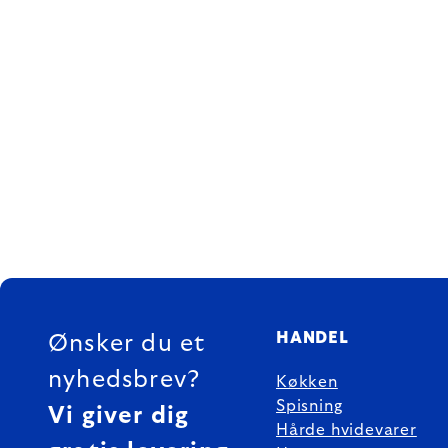
FOOTER
HANDEL
Ønsker du et
nyhedsbrev?
Køkken
Spisning
Vi giver dig
Hårde hvidevarer