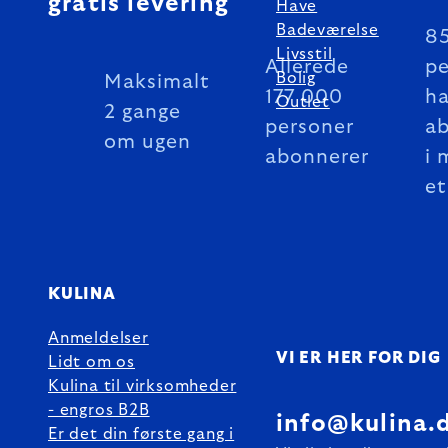
gratis levering
Have
Badeværelse
8
Livsstil
Allerede
pe
Bolig
Maksimalt
177 000
ha
Outlet
2 gange
personer
a
om ugen
abonnerer
i 
et
KULINA
Anmeldelser
VI ER HER FOR DIG
Lidt om os
Kulina til virksomheder
- engros B2B
info@kulina.
Er det din første gang i