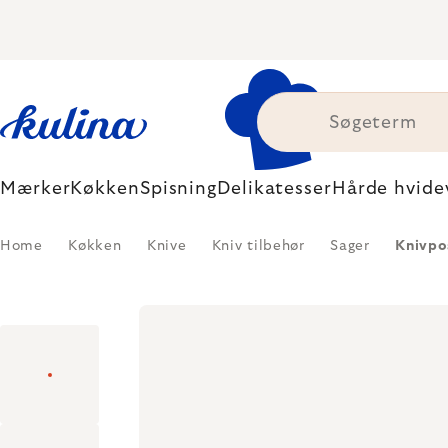
Skip
to
content
Mærker
Køkken
Spisning
Delikatesser
Hårde hvide
Home
Køkken
Knive
Kniv tilbehør
Sager
Knivpos