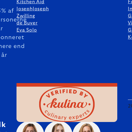
Kitchen Aid
F
JosephJoseph
I
5% af
Zwilling
G
rsonerne
de Buyer
V
r
Eva Solo
G
bonneret
K
mere end
 år
2
dk