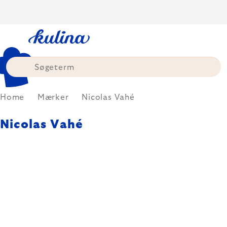
Skip
to
content
Home
Mærker
Nicolas Vahé
Nicolas Vahé
Nicolas Vahé produkter og design
handler om at nyde de enkle
glæder i livet. Venner, fester og
god mad - enkel og lavet af