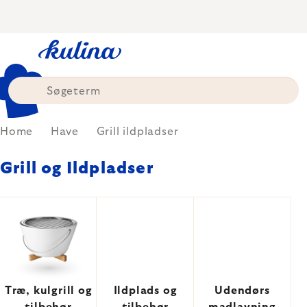
Skip
to
content
Home
Have
Grill ildpladser
Grill og Ildpladser
Træ, kulgrill og
Ildplads og
Udendørs