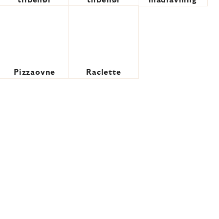
tilbehør
tilbehør
madlavning
Pizzaovne
Raclette