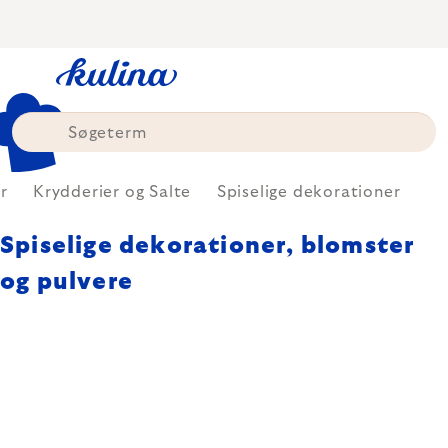
Skip
to
content
r
Krydderier og Salte
Spiselige dekorationer
Spiselige dekorationer, blomster
og pulvere