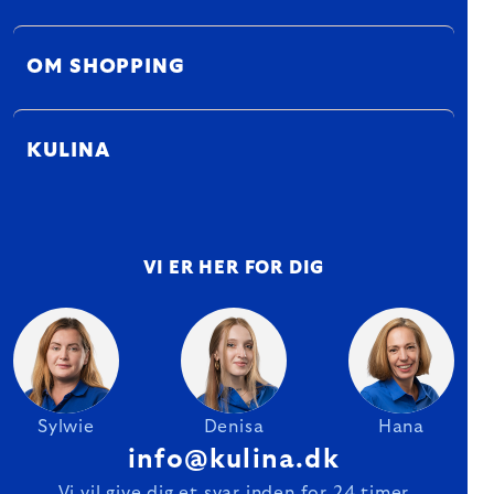
OM SHOPPING
KULINA
VI ER HER FOR DIG
Sylwie
Denisa
Hana
info@kulina.dk
Vi vil give dig et svar inden for 24 timer