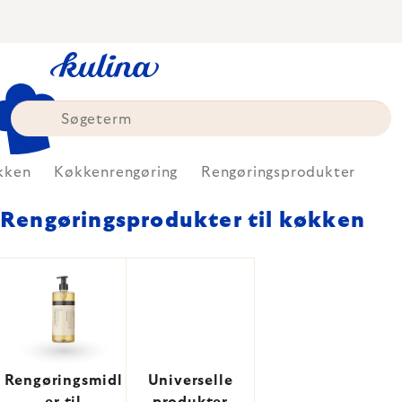
Skip
to
content
kken
Køkkenrengøring
Rengøringsprodukter
Rengøringsprodukter til køkken
Rengøringsmidl
Universelle