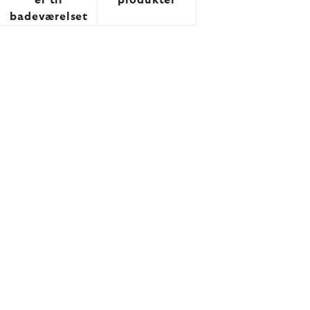
er til
produkter
badeværelset