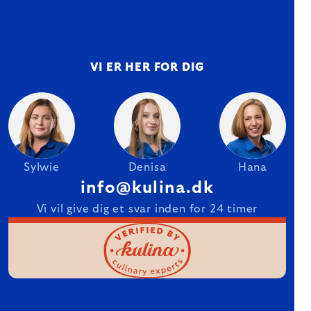
VI ER HER FOR DIG
Sylwie
Denisa
Hana
info@kulina.dk
Vi vil give dig et svar inden for 24 timer