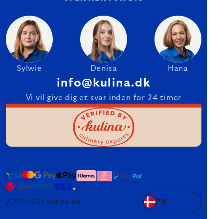
Sylwie
Denisa
Hana
info@kulina.dk
Vi vil give dig et svar inden for 24 timer
2007–2025 Kulina.dk
DK