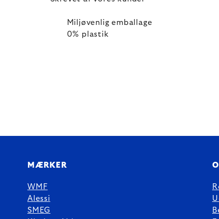
Miljøvenlig emballage
0% plastik
MÆRKER
O
WMF
R
Alessi
U
SMEG
B