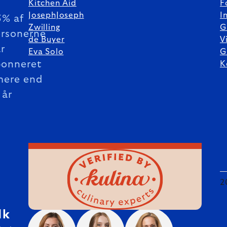
Kitchen Aid
F
JosephJoseph
I
5% af
Zwilling
G
rsonerne
de Buyer
V
r
Eva Solo
G
bonneret
K
mere end
 år
2
dk