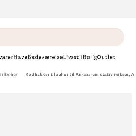
varer
Have
Badeværelse
Livsstil
Bolig
Outlet
Tilbehør
Kødhakker tilbehør til Ankarsrum stativ mikser, 