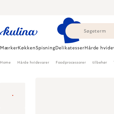
Skip
to
content
Mærker
Køkken
Spisning
Delikatesser
Hårde hvide
Home
Hårde hvidevarer
Foodprocessorer
tilbehør