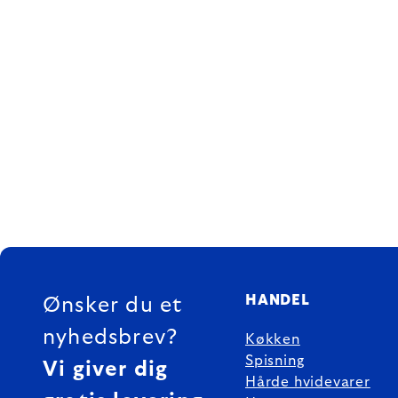
FOOTER
HANDEL
Ønsker du et
nyhedsbrev?
Køkken
Spisning
Vi giver dig
Hårde hvidevarer