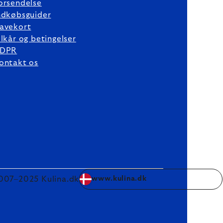
orsendelse
ndkøbsguider
avekort
ilkår og betingelser
DPR
ontakt os
007–2025 Kulina.dk
www.kulina.dk