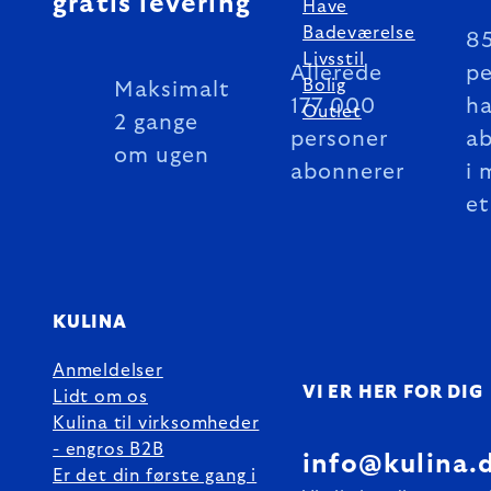
gratis levering
Have
Badeværelse
8
Livsstil
Allerede
pe
Bolig
Maksimalt
177 000
ha
Outlet
2 gange
personer
a
om ugen
abonnerer
i 
et
KULINA
Anmeldelser
VI ER HER FOR DIG
Lidt om os
Kulina til virksomheder
- engros B2B
info@kulina.
Er det din første gang i