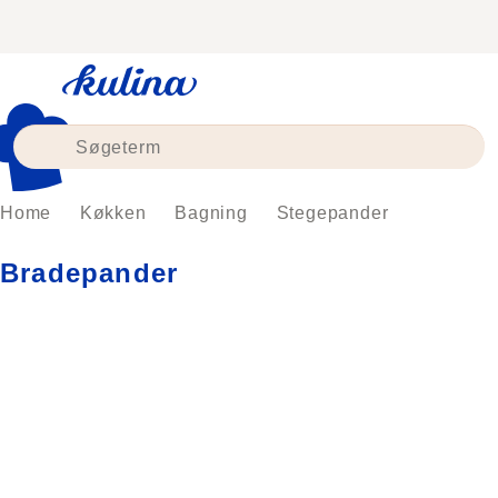
Skip
to
content
Home
Køkken
Bagning
Stegepander
Bradepander