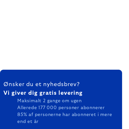
FOOTER
Ønsker du et nyhedsbrev?
Vi giver dig gratis levering
Maksimalt 2 gange om ugen
Allerede 177 000 personer abonnerer
85% af personerne har abonneret i mere
end et år