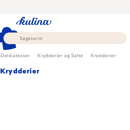
Skip
to
content
Delikatesser
Krydderier og Salte
Krydderier
Krydderier