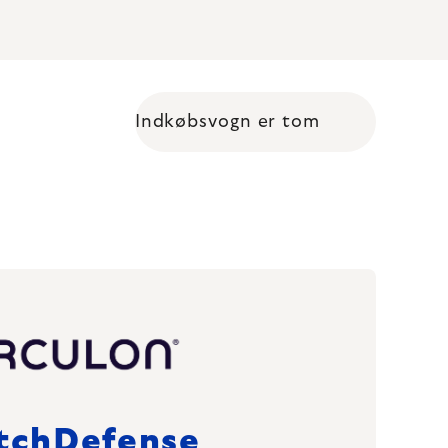
Indkøbsvogn er tom
Shopping cart
tchDefense