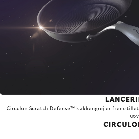
LANCERI
Circulon Scratch Defense™ køkkengrej er fremstillet a
uov
CIRCULO