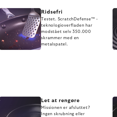
Ridsefri
Testet. ScratchDefense™ -
teknologioverfladen har
modstået selv 350.000
skrammer med en
metalspatel.
Let at rengøre
Missionen er afsluttet?
Ingen skrubning eller