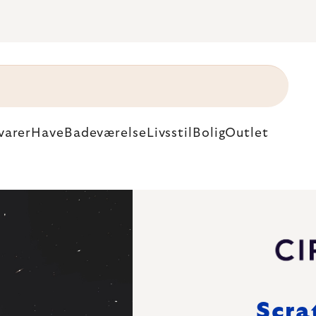
varer
Have
Badeværelse
Livsstil
Bolig
Outlet
Scra