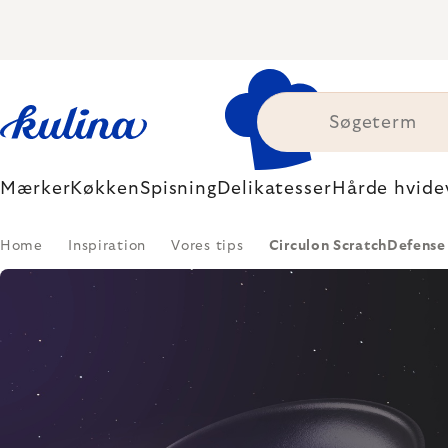
Skip
to
content
Mærker
Køkken
Spisning
Delikatesser
Hårde hvide
Home
Inspiration
Vores tips
Circulon ScratchDefense