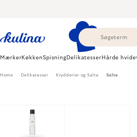
Skip
to
content
Mærker
Køkken
Spisning
Delikatesser
Hårde hvide
Home
Delikatesser
Krydderier og Salte
Salte