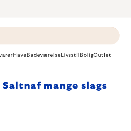
varer
Have
Badeværelse
Livsstil
Bolig
Outlet
Saltnaf mange slags