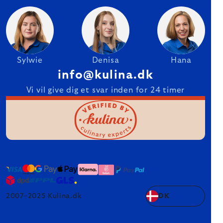
Sylwie
Denisa
Hana
info@kulina.dk
Vi vil give dig et svar inden for 24 timer
2007–2025 Kulina.dk
DK