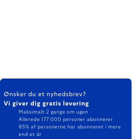
FOOTER
Ønsker du et nyhedsbrev?
Vi giver dig gratis levering
Maksimalt 2 gange om ugen
Allerede 177 000 personer abonnerer
85% af personerne har abonneret i mere
end et år