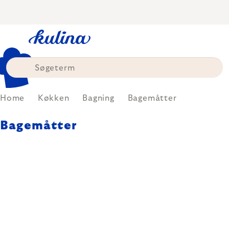
Skip
to
content
Home
Køkken
Bagning
Bagemåtter
Bagemåtter