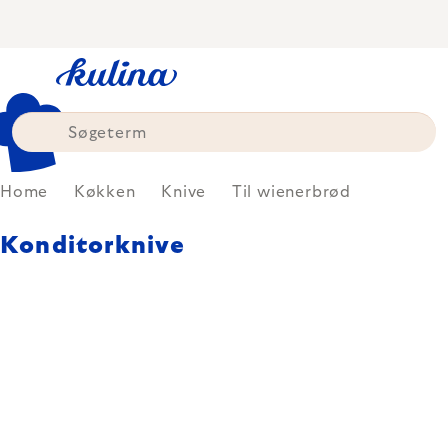
Skip
to
content
Home
Køkken
Knive
Til wienerbrød
Konditorknive