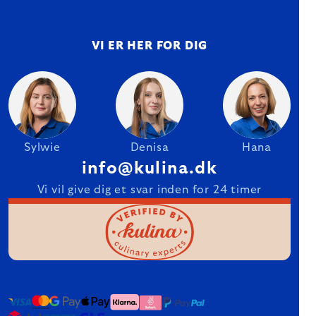
VI ER HER FOR DIG
Sylwie
Denisa
Hana
info@kulina.dk
Vi vil give dig et svar inden for 24 timer