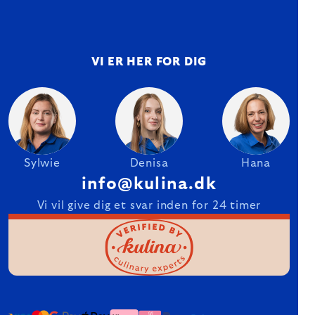
VI ER HER FOR DIG
Sylwie
Denisa
Hana
info@kulina.dk
Vi vil give dig et svar inden for 24 timer