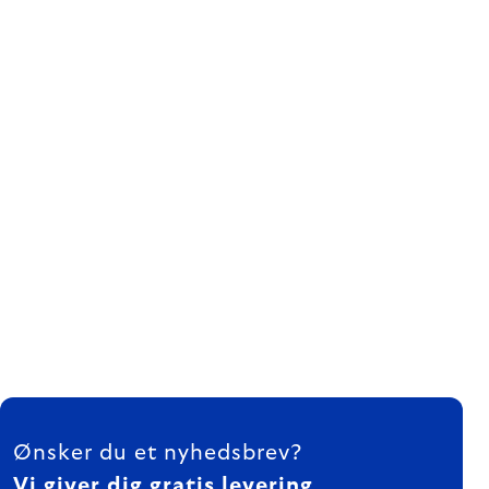
FOOTER
Ønsker du et nyhedsbrev?
Vi giver dig gratis levering