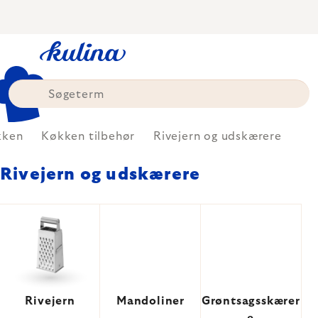
Skip
to
content
kken
Køkken tilbehør
Rivejern og udskærere
Rivejern og udskærere
Rivejern
Mandoliner
Grøntsagsskærer