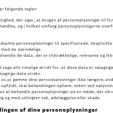
er følgende regler:
ighed, der siger, at brugen af personoplysninger til for
handles, og i hvilket omfang personoplysningerne overfør
samle personoplysninger til specificerede, eksplicitte 
e med de oprindelige.
andle de data, der er tilstrækkelige, relevante og ikke
 tage alle rimelige skridt for, at disse data er nøjagt
nøjagtige data straks.
 os at gemme dine personoplysninger ikke længere, end 
 opfyldt, skal behandlingen ophøre, enten ved oplysnin
er os at behandle personoplysninger på en måde, der sik
ng og mod utilsigtet tab, ødelæggelse eller skade.
lingen af dine personoplysninger