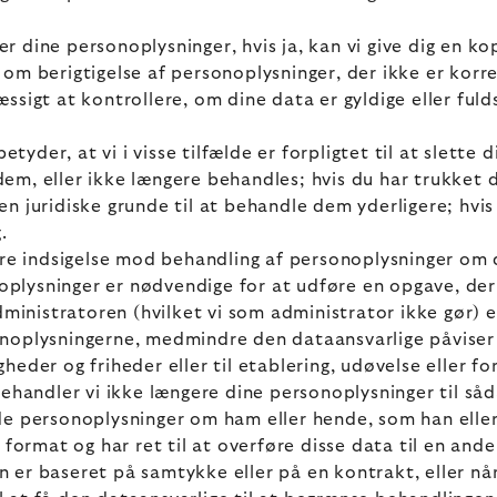
ler dine personoplysninger, hvis ja, kan vi give dig en 
s om berigtigelse af personoplysninger, der ikke er kor
æssigt at kontrollere, om dine data er gyldige eller fuld
 betyder, at vi i visse tilfælde er forpligtet til at slett
 dem, eller ikke længere behandles; hvis du har trukket 
gen juridiske grunde til at behandle dem yderligere; hvi
.
 gøre indsigelse mod behandling af personoplysninger om 
oplysninger er nødvendige for at udføre en opgave, der u
inistratoren (hvilket vi som administrator ikke gør) el
sonoplysningerne, medmindre den dataansvarlige påviser
heder og friheder eller til etablering, udøvelse eller for
ehandler vi ikke længere dine personoplysninger til så
 de personoplysninger om ham eller hende, som han eller h
format og har ret til at overføre disse data til en ande
en er baseret på samtykke eller på en kontrakt, eller n