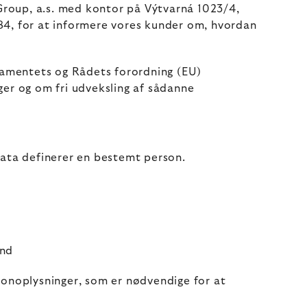
Group, a.s. med kontor på Výtvarná 1023/4,
84, for at informere vores kunder om, hvordan
lamentets og Rådets forordning (EU)
ger og om fri udveksling af sådanne
data definerer en bestemt person.
and
sonoplysninger, som er nødvendige for at