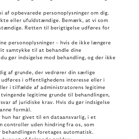
kopi af opbevarede personoplysninger om dig.
rekte eller ufuldstændige. Bemærk, at vi som
stændige. Retten til berigtigelse udføres for
e dine personoplysninger – hvis de ikke længere
dit samtykke til at behandle dine
s du gør indsigelse mod behandling, og der ikke
dig af grunde, der vedrører din særlige
dføres i offentlighedens interesse eller i
ler i tilfælde af administratorens legitime
 tvingende legitime grunde til behandlingen,
svar af juridiske krav. Hvis du gør indsigelse
danne formål.
un har givet til en dataansvarlig, i et
n controller uden hindring fra os, som
år behandlingen foretages automatisk.