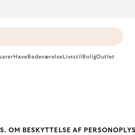
varer
Have
Badeværelse
Livsstil
Bolig
Outlet
.S. OM BESKYTTELSE AF PERSONOPLY