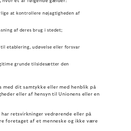
, hvor et af følgende gælder:
lige at kontrollere nøjagtigheden af
ning af deres brug i stedet;
l etablering, udøvelse eller forsvar
gitime grunde tilsidesætter den
s med dit samtykke eller med henblik på
igheder eller af hensyn til Unionens eller en
 har retsvirkninger vedrørende eller på
ære foretaget af et menneske og ikke være