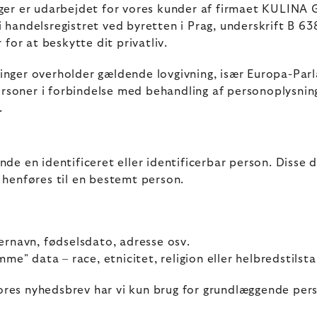
ger er udarbejdet for vores kunder af firmaet KULINA 
handelsregistret ved byretten i Prag, underskrift B 63
for at beskytte dit privatliv.
nger overholder gældende lovgivning, især Europa-Par
ersoner i forbindelse med behandling af personoplysnin
.
e en identificeret eller identificerbar person. Disse 
henføres til en bestemt person.
rnavn, fødselsdato, adresse osv.
e" data – race, etnicitet, religion eller helbredstilst
vores nyhedsbrev har vi kun brug for grundlæggende per