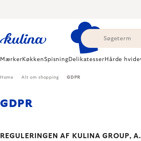
Skip
to
content
Mærker
Køkken
Spisning
Delikatesser
Hårde hvide
Home
Alt om shopping
GDPR
GDPR
REGULERINGEN AF KULINA GROUP, A