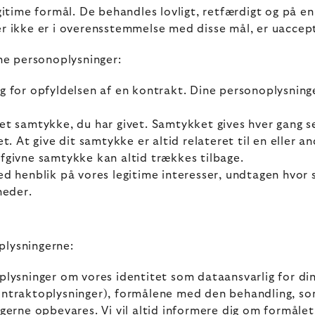
egitime formål. De behandles lovligt, retfærdigt og på 
er ikke er i overensstemmelse med disse mål, er uaccep
ne personoplysninger:
g for opfyldelsen af en kontrakt. Dine personoplysninge
et samtykke, du har givet. Samtykket gives hver gang s
. At give dit samtykke er altid relateret til en eller and
fgivne samtykke kan altid trækkes tilbage.
d henblik på vores legitime interesser, undtagen hvor 
heder.
plysningerne:
 oplysninger om vores identitet som dataansvarlig for di
ontraktoplysninger), formålene med den behandling, so
ngerne opbevares. Vi vil altid informere dig om formål