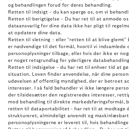
og behandlingen forud for deres behandling.
Retten til indsigt – du kan spørge os, om vi behand
Retten til berigtigelse – Du har ret til at anmode o
dataansvarlig for dine data ikke har pligt til regelm
at opdatere dine data.
Retten til sletning – eller "retten til at blive glemt"
er nødvendige til det formål, hvortil vi indsamlede
personoplysninger tilbage, eller hvis der ikke er no
er noget retsgrundlag for yderligere databehandling
Retten til indsigelse – du har ret til enhver tid at
situation. Loven finder anvendelse, når dine person
udøvelsen af offentlig myndighed, der er betroet adm
interesser. I så fald behandler vi ikke længere per
der tilsidesætter den registreredes interesser, rettig
mod behandling til direkte markedsføringsformål, b
retten til dataportabilitet - har ret til at modtage
struktureret, almindeligt anvendt og maskinlæsbart 
personoplysningerne er leveret til, hvis behandling