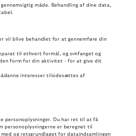
en gennemsigtig måde. Behandling af dine data,
tabel.
r vil blive behandlet for at gennemføre din
eparat til ethvert formål, og omfanget og
en form for din aktivitet - for at give dit
sådanne interesser tilsidesættes af
ne personoplysninger. Du har ret til at få
m personoplysningerne er beregnet til
et med og retsgrundlaget for dataindsamlingen