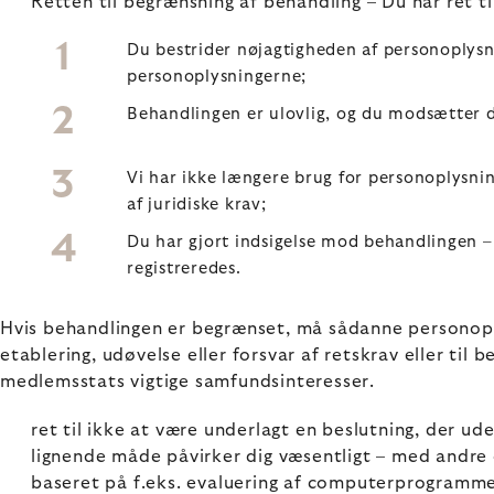
Retten til begrænsning af behandling – Du har ret ti
Du bestrider nøjagtigheden af personoplysni
personoplysningerne;
Behandlingen er ulovlig, og du modsætter d
Vi har ikke længere brug for personoplysnin
af juridiske krav;
Du har gjort indsigelse mod behandlingen – 
registreredes.
Hvis behandlingen er begrænset, må sådanne personopl
etablering, udøvelse eller forsvar af retskrav eller til 
medlemsstats vigtige samfundsinteresser.
ret til ikke at være underlagt en beslutning, der u
lignende måde påvirker dig væsentligt – med andre 
baseret på f.eks. evaluering af computerprogramme