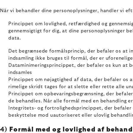
Når vi behandler dine personoplysninger, handler vi eft
Princippet om lovlighed, retfærdighed og gennemsigt
gennemsigtigt for dig, at dine personoplysninger be
data.
Det begrænsede formålsprincip, der befaler os at ind
indsamling ikke bruges til formål, der er uforenelig
Dataminimeringsprincippet, der befaler os kun at beh
indsamles
Princippet om nøjagtighed af data, der befaler os at
rimelige skridt tages for at slette eller rette alle u
Princippet om opbevaringsbegrænsning, der befaler
de behandles. Når alle formål med en behandling er
Integritets- og fortrolighedsprincippet, der befal
beskyttelse mod uautoriseret eller ulovlig behandli
4)
Formål med og lovlighed af behand