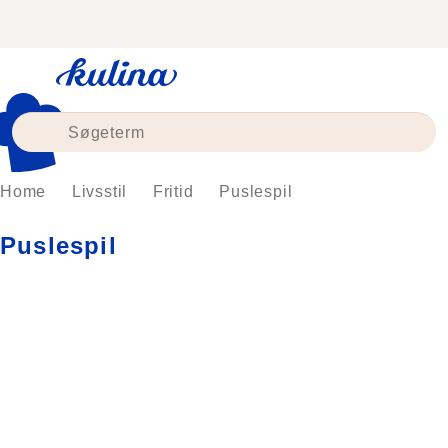
Skip
to
content
Home
Livsstil
Fritid
Puslespil
Puslespil