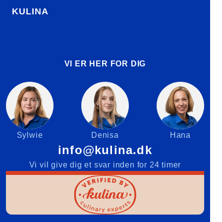
KULINA
VI ER HER FOR DIG
Sylwie
Denisa
Hana
info@kulina.dk
Vi vil give dig et svar inden for 24 timer