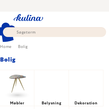
Skip
to
content
Home
Bolig
Bolig
Møbler
Belysning
Dekoration