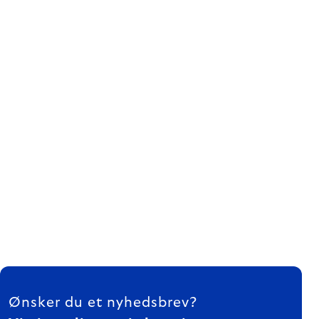
FOOTER
Ønsker du et nyhedsbrev?