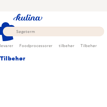
Skip
to
content
devarer
Foodprocessorer
tilbehør
Tilbehør
Tilbehør