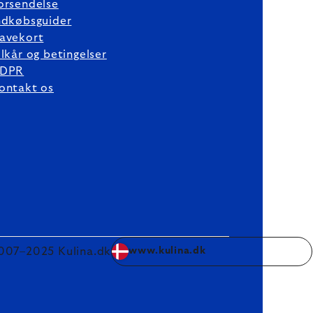
orsendelse
ndkøbsguider
avekort
ilkår og betingelser
DPR
ontakt os
007–2025 Kulina.dk
www.kulina.dk