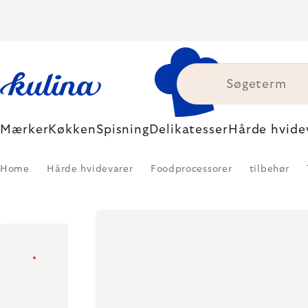
Skip
to
content
Mærker
Køkken
Spisning
Delikatesser
Hårde hvide
Home
Hårde hvidevarer
Foodprocessorer
tilbehør