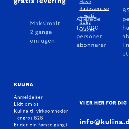
gratis levering
Have
Badeværelse
8
Livsstil
Allerede
pe
Bolig
Maksimalt
177 000
ha
Outlet
2 gange
personer
a
om ugen
abonnerer
i 
et
KULINA
Anmeldelser
VI ER HER FOR DIG
Lidt om os
Kulina til virksomheder
- engros B2B
info@kulina.
Er det din første gang i