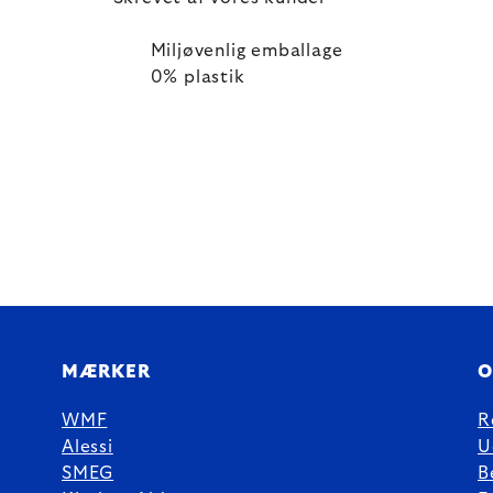
Miljøvenlig emballage
0% plastik
MÆRKER
O
WMF
R
Alessi
U
SMEG
B