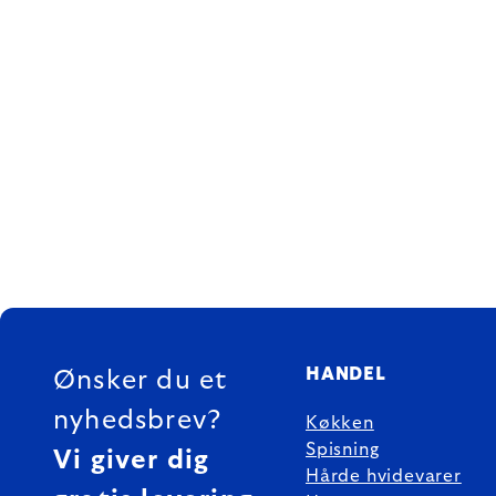
FOOTER
HANDEL
Ønsker du et
nyhedsbrev?
Køkken
Spisning
Vi giver dig
Hårde hvidevarer