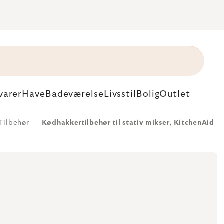
varer
Have
Badeværelse
Livsstil
Bolig
Outlet
Tilbehør
Kødhakkertilbehør til stativ mikser, KitchenAid