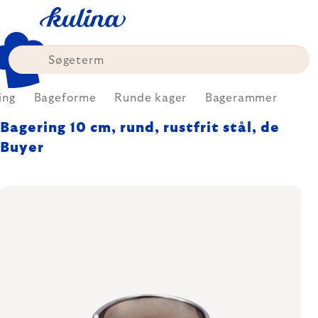
Skip
to
content
ing
Bageforme
Runde kager
Bagerammer
Bagering 10 cm, rund, rustfrit stål, de
Buyer