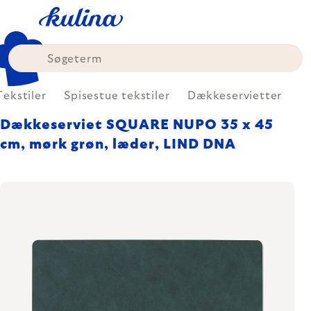
Skip
to
content
Tekstiler
Spisestue tekstiler
Dækkeservietter
Dækkeserviet SQUARE NUPO 35 x 45
cm, mørk grøn, læder, LIND DNA