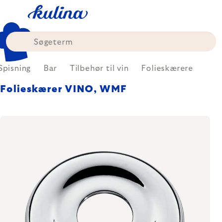
Skip
to
content
Spisning
Bar
Tilbehør til vin
Folieskærere
Folieskærer VINO, WMF