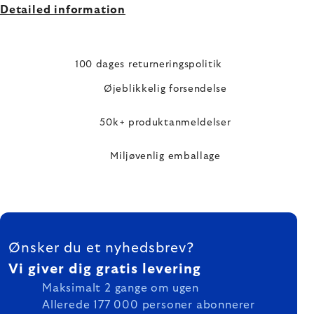
Detailed information
100 dages returneringspolitik
Øjeblikkelig forsendelse
50k+ produktanmeldelser
Miljøvenlig emballage
FOOTER
Ønsker du et nyhedsbrev?
Vi giver dig gratis levering
Maksimalt 2 gange om ugen
Allerede 177 000 personer abonnerer