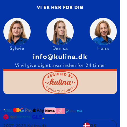
VI ER HER FOR DIG
Sylwie
Denisa
Hana
info@kulina.dk
Vi vil give dig et svar inden for 24 timer
2007–2025 Kulina.dk
DK