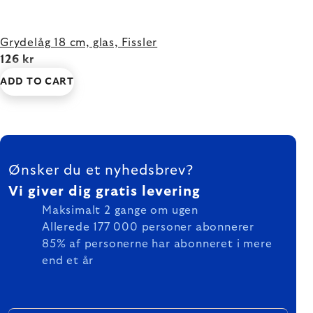
Grydelåg 18 cm, glas, Fissler
126 kr
ADD TO CART
FOOTER
Ønsker du et nyhedsbrev?
Vi giver dig gratis levering
Maksimalt 2 gange om ugen
Allerede 177 000 personer abonnerer
85% af personerne har abonneret i mere
end et år