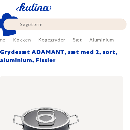
Skip
to
content
me
Køkken
Kogegryder
Sæt
Aluminium
Grydesæt ADAMANT, sæt med 2, sort,
aluminium, Fissler