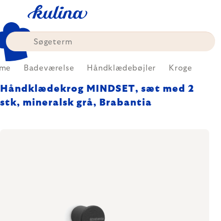
Skip
to
content
me
Badeværelse
Håndklædebøjler
Kroge
Håndklædekrog MINDSET, sæt med 2
stk, mineralsk grå, Brabantia