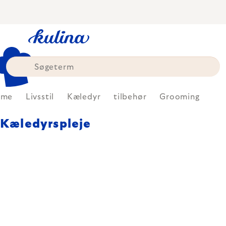
Skip
to
content
ome
Livsstil
Kæledyr
tilbehør
Grooming
Kæledyrspleje