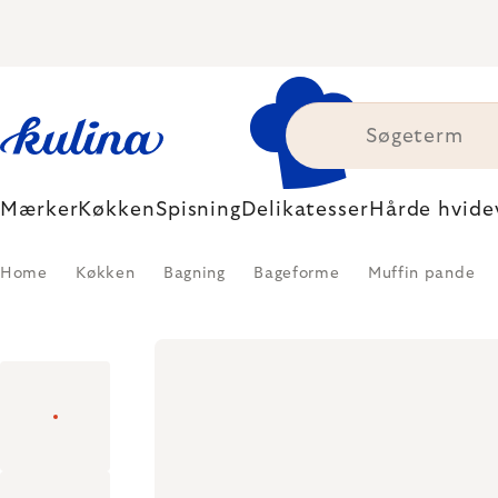
Skip
to
content
Mærker
Køkken
Spisning
Delikatesser
Hårde hvide
Home
Køkken
Bagning
Bageforme
Muffin pande