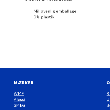
Miljøvenlig emballage
0% plastik
MÆRKER
O
WMF
R
Alessi
U
SMEG
B