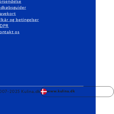
orsendelse
ndkøbsguider
avekort
ilkår og betingelser
DPR
ontakt os
007–2025 Kulina.dk
www.kulina.dk