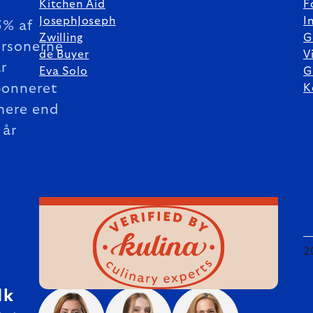
Kitchen Aid
F
JosephJoseph
I
5% af
Zwilling
G
rsonerne
de Buyer
V
r
Eva Solo
G
bonneret
K
mere end
 år
2
dk