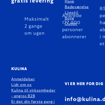
gratis levering
Have
Badeværelse
8
Livsstil
Allerede
pe
Bolig
Maksimalt
177 000
ha
Outlet
2 gange
personer
a
om ugen
abonnerer
i 
et
KULINA
Anmeldelser
VI ER HER FOR DIG
Lidt om os
Kulina til virksomheder
- engros B2B
info@kulina.
Er det din første gang i