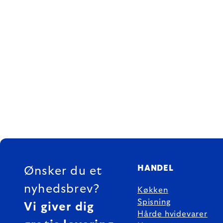
FOOTER
HANDEL
Ønsker du et
nyhedsbrev?
Køkken
Spisning
Vi giver dig
Hårde hvidevarer