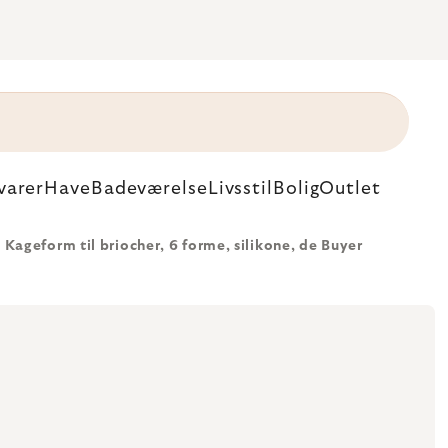
varer
Have
Badeværelse
Livsstil
Bolig
Outlet
Kageform til briocher, 6 forme, silikone, de Buyer