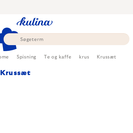
Skip
to
content
ome
Spisning
Te og kaffe
krus
Krussæt
Krussæt