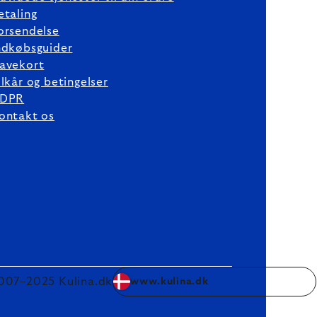
etaling
orsendelse
ndkøbsguider
avekort
ilkår og betingelser
DPR
ontakt os
007–2025 Kulina.dk
www.kulina.dk