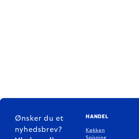
FOOTER
HANDEL
Ønsker du et
nyhedsbrev?
Køkken
Spisning