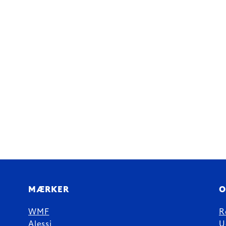
MÆRKER
O
WMF
R
Alessi
U