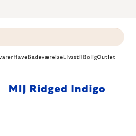
varer
Have
Badeværelse
Livsstil
Bolig
Outlet
MIJ Ridged Indigo