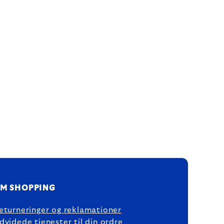
M SHOPPING
eturneringer og reklamationer
dvidede tjenester til din ordre