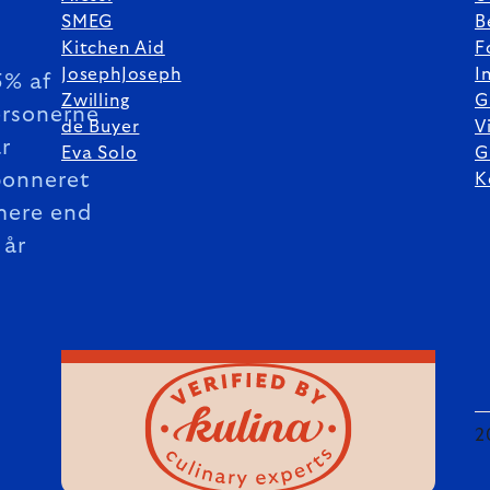
SMEG
B
Kitchen Aid
F
JosephJoseph
I
5% af
Zwilling
G
rsonerne
de Buyer
V
r
Eva Solo
G
bonneret
K
mere end
 år
2