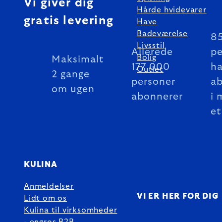
Vi giver dig
Hårde hvidevarer
gratis levering
Have
Badeværelse
8
Livsstil
Allerede
pe
Bolig
Maksimalt
177 000
ha
Outlet
2 gange
personer
a
om ugen
abonnerer
i 
et
KULINA
Anmeldelser
VI ER HER FOR DIG
Lidt om os
Kulina til virksomheder