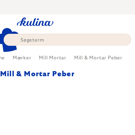
Skip
to
content
me
Mærker
Mill Mortar
Mill & Mortar Peber
Mill & Mortar Peber