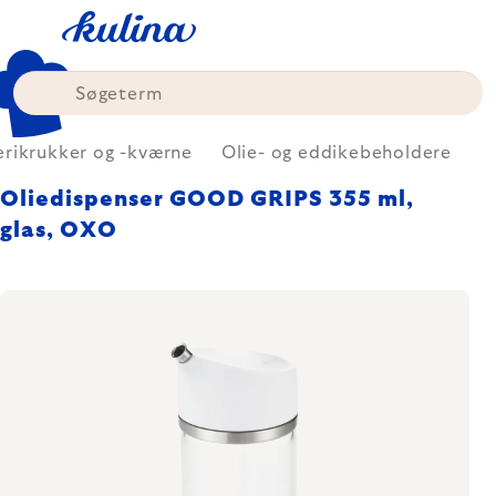
Skip
to
content
rikrukker og -kværne
Olie- og eddikebeholdere
Oliedispenser GOOD GRIPS 355 ml,
glas, OXO