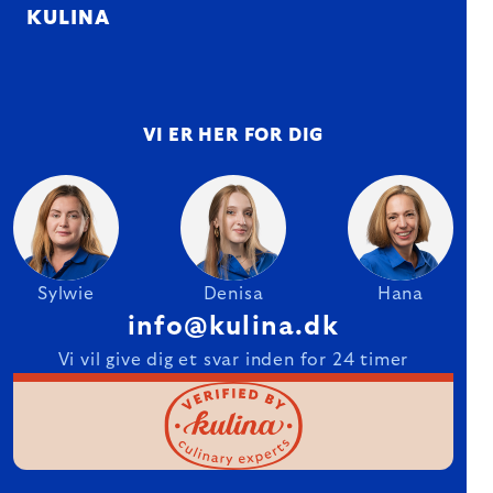
KULINA
VI ER HER FOR DIG
Sylwie
Denisa
Hana
info@kulina.dk
Vi vil give dig et svar inden for 24 timer