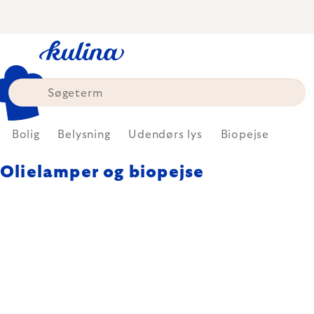
Skip
to
content
Bolig
Belysning
Udendørs lys
Biopejse
Olielamper og biopejse