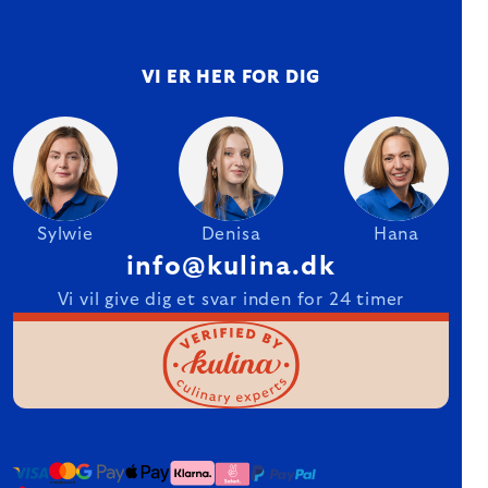
VI ER HER FOR DIG
Sylwie
Denisa
Hana
info@kulina.dk
Vi vil give dig et svar inden for 24 timer