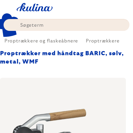
Skip
to
content
Proptrækkere og flaskeåbnere
Proptrækkere
Proptrækker med håndtag BARIC, sølv,
metal, WMF