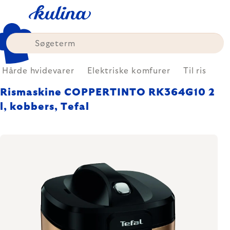
Skip
to
content
Hårde hvidevarer
Elektriske komfurer
Til ris
Rismaskine COPPERTINTO RK364G10 2
l, kobbers, Tefal