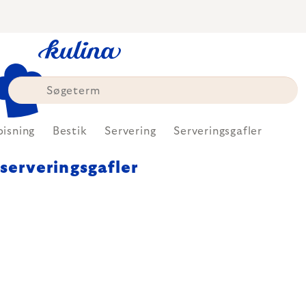
Skip
to
content
pisning
Bestik
Servering
Serveringsgafler
serveringsgafler