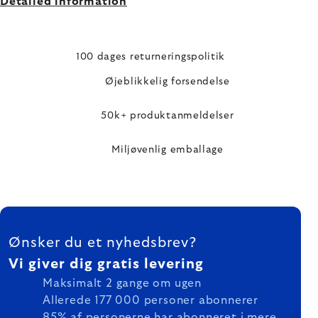
Detailed information
100 dages returneringspolitik
Øjeblikkelig forsendelse
50k+ produktanmeldelser
Miljøvenlig emballage
FOOTER
Ønsker du et nyhedsbrev?
Vi giver dig gratis levering
Maksimalt 2 gange om ugen
Allerede 177 000 personer abonnerer
85% af personerne har abonneret i mere