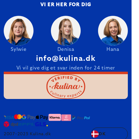
VI ER HER FOR DIG
Sylwie
Denisa
Hana
info@kulina.dk
Vi vil give dig et svar inden for 24 timer
2007–2025 Kulina.dk
DK