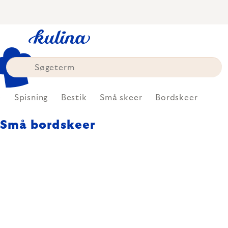
Skip
to
content
e
Spisning
Bestik
Små skeer
Bordskeer
Små bordskeer