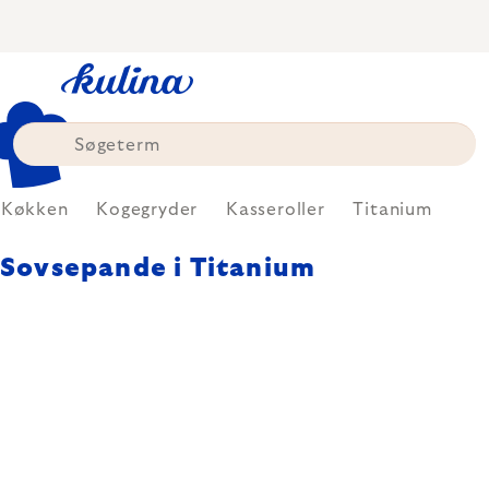
Skip
to
content
Køkken
Kogegryder
Kasseroller
Titanium
Sovsepande i Titanium