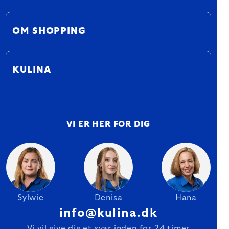
OM SHOPPING
KULINA
VI ER HER FOR DIG
Sylwie
Denisa
Hana
info@kulina.dk
Vi vil give dig et svar inden for 24 timer