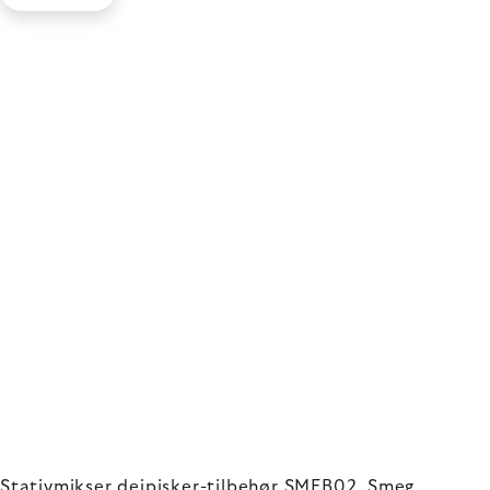
Stativmikser dejpisker-tilbehør SMFB02, Smeg