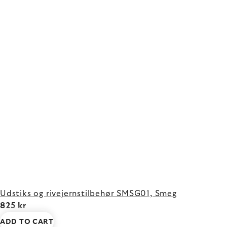
Udstiks og rivejernstilbehør SMSG01, Smeg
825 kr
ADD TO CART