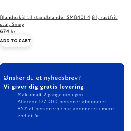
Blandeskål til standblander SMB401 4,8 l, rustfrit
stål, Smeg
674 kr
ADD TO CART
FOOTER
Ønsker du et nyhedsbrev?
Vi giver dig gratis levering
Maksimalt 2 gange om ugen
Allerede 177 000 personer abonnerer
85% af personerne har abonneret i mere
end et år