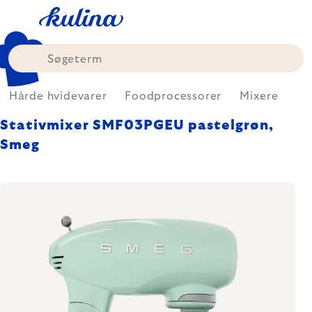
Skip
to
content
Hårde hvidevarer
Foodprocessorer
Mixere
Stativmixer SMF03PGEU pastelgrøn,
Smeg