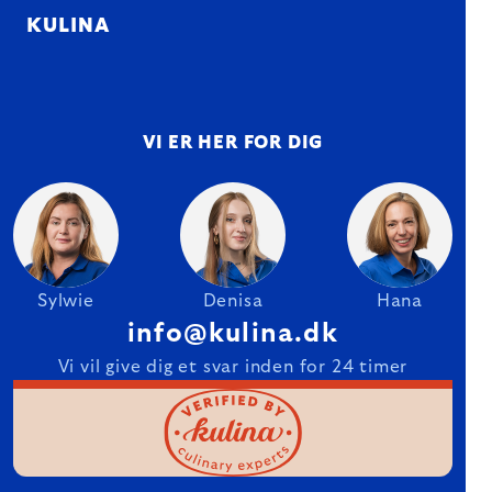
KULINA
VI ER HER FOR DIG
Sylwie
Denisa
Hana
info@kulina.dk
Vi vil give dig et svar inden for 24 timer