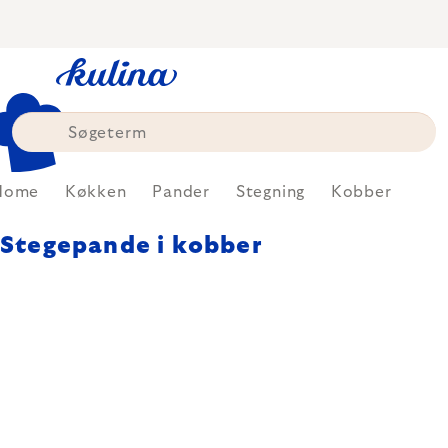
Skip
to
content
Home
Køkken
Pander
Stegning
Kobber
Stegepande i kobber