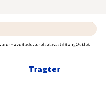
varer
Have
Badeværelse
Livsstil
Bolig
Outlet
Tragter