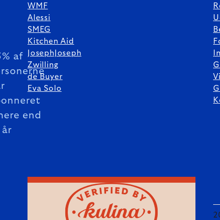
WMF
R
Alessi
U
SMEG
B
Kitchen Aid
F
JosephJoseph
I
5% af
Zwilling
G
rsonerne
de Buyer
V
r
Eva Solo
G
bonneret
K
mere end
 år
2