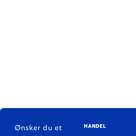
FOOTER
HANDEL
Ønsker du et