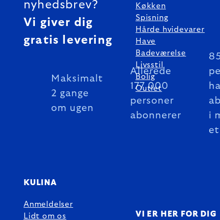
nyhedsbrev?
Køkken
Spisning
Vi giver dig
Hårde hvidevarer
gratis levering
Have
Badeværelse
8
Livsstil
Allerede
pe
Bolig
Maksimalt
177 000
ha
Outlet
2 gange
personer
a
om ugen
abonnerer
i 
et
KULINA
Anmeldelser
VI ER HER FOR DIG
Lidt om os