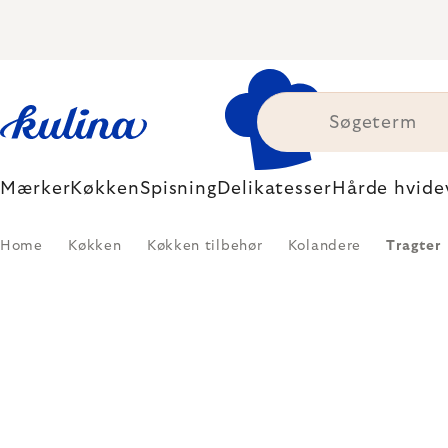
Skip
to
content
Mærker
Køkken
Spisning
Delikatesser
Hårde hvide
Home
Køkken
Køkken tilbehør
Kolandere
Tragter