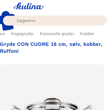
Skip
to
content
ken
Kogegryder
Kasserolle gryder
Kobber
Gryde CON CUORE 16 cm, sølv, kobber,
Ruffoni