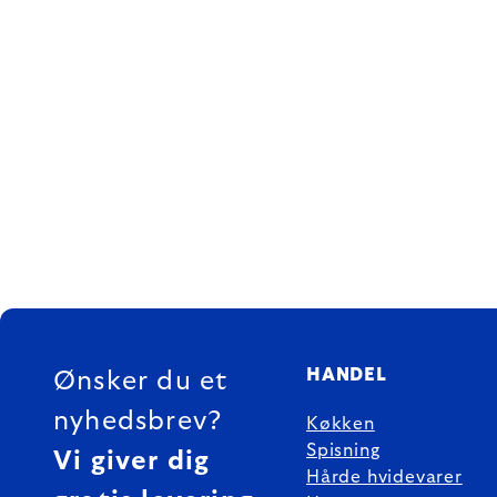
FOOTER
HANDEL
Ønsker du et
nyhedsbrev?
Køkken
Spisning
Vi giver dig
Hårde hvidevarer