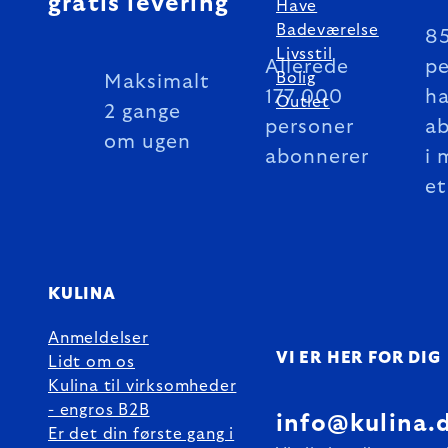
gratis levering
Have
Badeværelse
8
Livsstil
Allerede
pe
Bolig
Maksimalt
177 000
ha
Outlet
2 gange
personer
a
om ugen
abonnerer
i 
et
KULINA
Anmeldelser
VI ER HER FOR DIG
Lidt om os
Kulina til virksomheder
- engros B2B
info@kulina.
Er det din første gang i