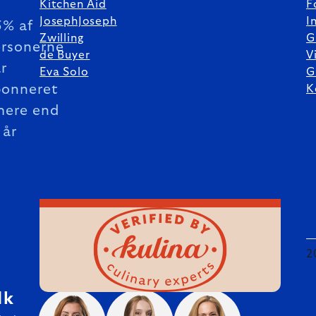
Kitchen Aid
F
JosephJoseph
I
5% af
Zwilling
G
rsonerne
de Buyer
V
r
Eva Solo
G
bonneret
K
mere end
 år
2
dk