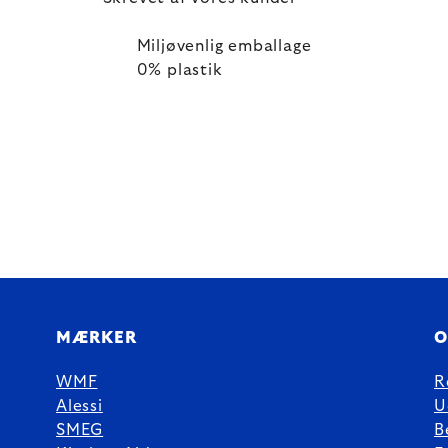
Miljøvenlig emballage
0% plastik
MÆRKER
O
WMF
R
Alessi
U
SMEG
B