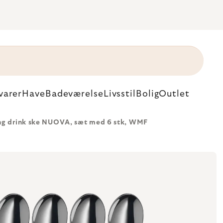
varer
Have
Badeværelse
Livsstil
Bolig
Outlet
ng drink ske NUOVA, sæt med 6 stk, WMF