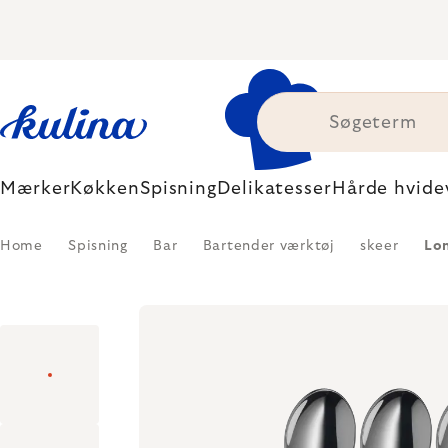
Skip
to
content
Mærker
Køkken
Spisning
Delikatesser
Hårde hvide
Home
Spisning
Bar
Bartender værktøj
skeer
Lo