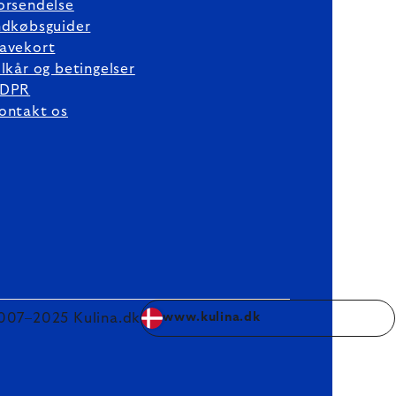
orsendelse
ndkøbsguider
avekort
ilkår og betingelser
DPR
ontakt os
007–2025 Kulina.dk
www.kulina.dk