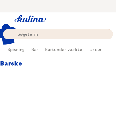
Skip
to
content
e
Spisning
Bar
Bartender værktøj
skeer
Barske