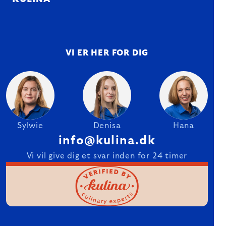
VI ER HER FOR DIG
Sylwie
Denisa
Hana
info@kulina.dk
Vi vil give dig et svar inden for 24 timer