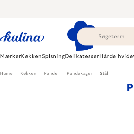
Skip
to
content
Mærker
Køkken
Spisning
Delikatesser
Hårde hvide
Home
Køkken
Pander
Pandekager
Stål
P