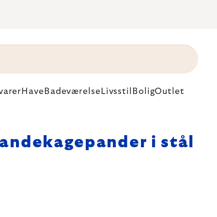
varer
Have
Badeværelse
Livsstil
Bolig
Outlet
andekagepander i stål